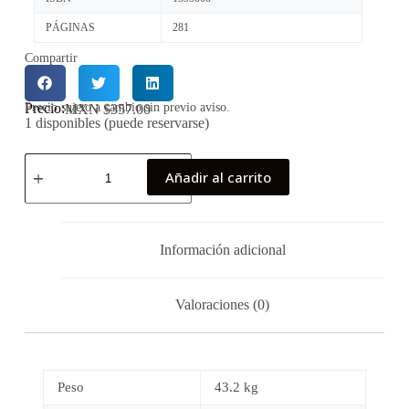
PÁGINAS
281
Compartir
Precio:
Precio sujeto a cambio sin previo aviso.
MXN $
357.00
1 disponibles (puede reservarse)
Añadir al carrito
Información adicional
Valoraciones (0)
Peso
43.2 kg