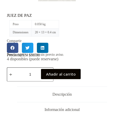
JUEZ DE PAZ
Peso
0.050 kg
Dimensiones
20 × 13 × 0.4 cm
Compartir
Precio:
Precio sujeto a cambio sin previo aviso.
MXN $
50.00
4 disponibles (puede reservarse)
Añadir al carrito
Descripción
Información adicional