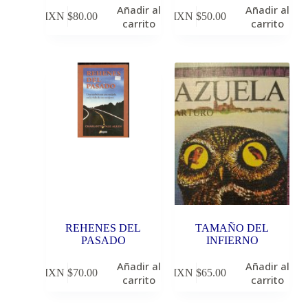
Añadir al
Añadir al
MXN $
80.00
MXN $
50.00
carrito
carrito
REHENES DEL
TAMAÑO DEL
PASADO
INFIERNO
Añadir al
Añadir al
MXN $
70.00
MXN $
65.00
carrito
carrito