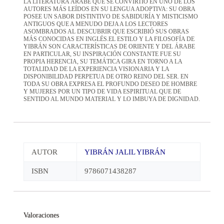
LA LITERATURA ÁRABE QUE SE CONVIRTIÓ EN UNO DE LOS
AUTORES MÁS LEÍDOS EN SU LENGUA ADOPTIVA: SU OBRA
POSEE UN SABOR DISTINTIVO DE SABIDURÍA Y MISTICISMO
ANTIGUOS QUE A MENUDO DEJA A LOS LECTORES
ASOMBRADOS AL DESCUBRIR QUE ESCRIBIÓ SUS OBRAS
MÁS CONOCIDAS EN INGLÉS.EL ESTILO Y LA FILOSOFÍA DE
YIBRÁN SON CARACTERÍSTICAS DE ORIENTE Y DEL ÁRABE
EN PARTICULAR, SU INSPIRACIÓN CONSTANTE FUE SU
PROPIA HERENCIA, SU TEMÁTICA GIRA EN TORNO A LA
TOTALIDAD DE LA EXPERIENCIA VISIONARIA Y LA
DISPONIBILIDAD PERPETUA DE OTRO REINO DEL SER. EN
TODA SU OBRA EXPRESA EL PROFUNDO DESEO DE HOMBRE
Y MUJERES POR UN TIPO DE VIDA ESPIRITUAL QUE DE
SENTIDO AL MUNDO MATERIAL Y LO IMBUYA DE DIGNIDAD.
AUTOR
YIBRÁN JALIL YIBRÁN
ISBN
9786071438287
Valoraciones