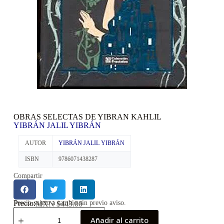
OBRAS SELECTAS DE YIBRAN KAHLIL
YIBRÁN JALIL YIBRÁN
AUTOR
YIBRÁN JALIL YIBRÁN
ISBN
9786071438287
Compartir
Precio:
Precio sujeto a cambio sin previo aviso.
MXN $
443.00
Añadir al carrito