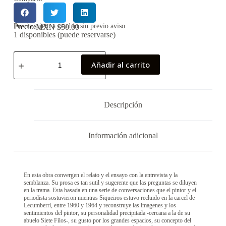
Precio:
Precio sujeto a cambio sin previo aviso.
MXN $
50.00
1 disponibles (puede reservarse)
Añadir al carrito
Descripción
Información adicional
En esta obra convergen el relato y el ensayo con la entrevista y la
semblanza. Su prosa es tan sutil y sugerente que las preguntas se diluyen
en la trama. Esta basada en una serie de conversaciones que el pintor y el
periodista sostuvieron mientras Siqueiros estuvo recluido en la carcel de
Lecumberri, entre 1960 y 1964 y reconstruye las imagenes y los
sentimientos del pintor, su personalidad precipitada -cercana a la de su
abuelo Siete Filos-, su gusto por los grandes espacios, su concepto del