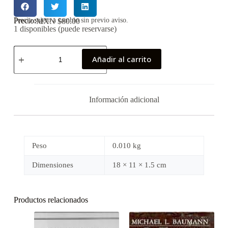
Precio:
Precio sujeto a cambio sin previo aviso.
MXN $
80.00
1 disponibles (puede reservarse)
Añadir al carrito
Información adicional
Peso
0.010 kg
Dimensiones
18 × 11 × 1.5 cm
Productos relacionados