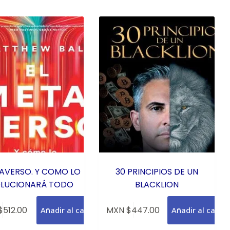
TAVERSO. Y COMO LO
30 PRINCIPIOS DE UN
LUCIONARÁ TODO
BLACKLION
$
512.00
MXN $
447.00
Añadir al carrito
Añadir al carrit