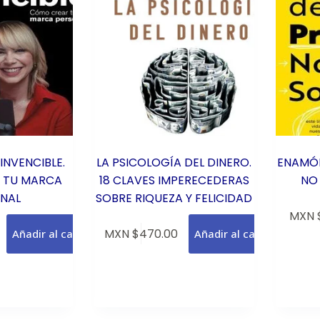
 INVENCIBLE.
LA PSICOLOGÍA DEL DINERO.
ENAMÓR
 TU MARCA
18 CLAVES IMPERECEDERAS
NO
NAL
SOBRE RIQUEZA Y FELICIDAD
MXN 
MXN $
470.00
Añadir al carrito
Añadir al carrito