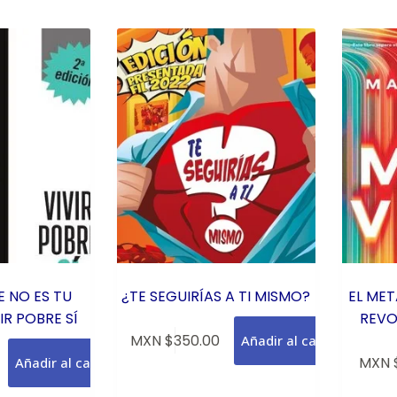
 NO ES TU
¿TE SEGUIRÍAS A TI MISMO?
EL ME
IR POBRE SÍ
REVO
MXN $
350.00
Añadir al carrito
MXN 
Añadir al carrito