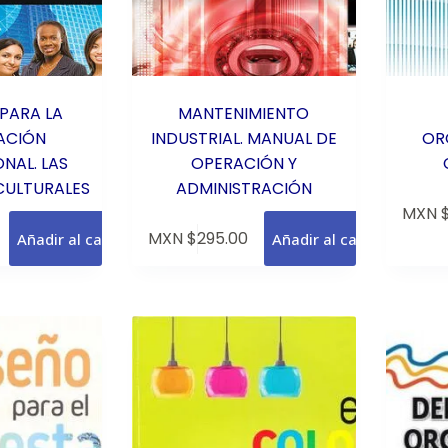
PARA LA
MANTENIMIENTO
ACIÓN
INDUSTRIAL. MANUAL DE
OR
NAL. LAS
OPERACIÓN Y
CULTURALES
ADMINISTRACIÓN
MXN 
MXN $
295.00
Añadir al carrito
Añadir al carrito