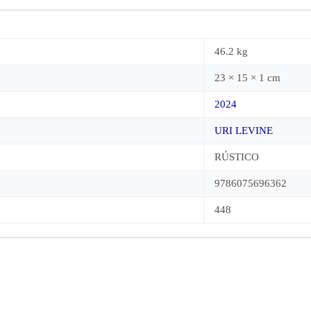
46.2 kg
23 × 15 × 1 cm
2024
URI LEVINE
RÚSTICO
9786075696362
448