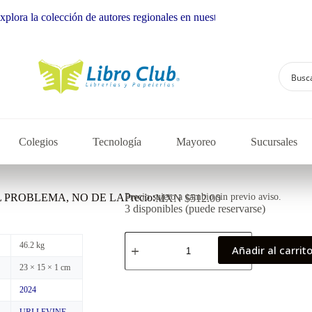
colección de autores regionales en nuestra librería
Colegios
Tecnología
Mayoreo
Sucursales
 PROBLEMA, NO DE LA
Precio:
Precio sujeto a cambio sin previo aviso.
MXN $
512.00
3 disponibles (puede reservarse)
46.2 kg
Añadir al carrit
23 × 15 × 1 cm
2024