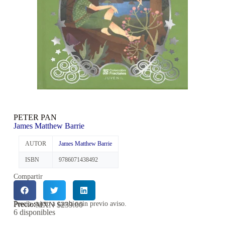
PETER PAN
James Matthew Barrie
AUTOR
James Matthew Barrie
ISBN
9786071438492
Compartir
Precio:
Precio sujeto a cambio sin previo aviso.
MXN $
239.00
6 disponibles