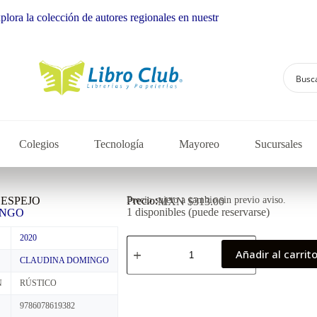
lección de autores regionales en nuestra librería
Colegios
Tecnología
Mayoreo
Sucursales
 ESPEJO
Precio:
Precio sujeto a cambio sin previo aviso.
MXN $
313.00
1 disponibles (puede reservarse)
INGO
2020
Añadir al carrit
CLAUDINA DOMINGO
N
RÚSTICO
9786078619382