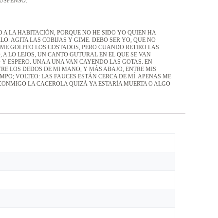
USPENSO.
A LA HABITACIÓN, PORQUE NO HE SIDO YO QUIEN HA
O. AGITA LAS COBIJAS Y GIME. DEBO SER YO, QUE NO
Y ME GOLPEO LOS COSTADOS, PERO CUANDO RETIRO LAS
, A LO LEJOS, UN CANTO GUTURAL EN EL QUE SE VAN
O Y ESPERO. UNA A UNA VAN CAYENDO LAS GOTAS. EN
RE LOS DEDOS DE MI MANO, Y MÁS ABAJO, ENTRE MIS
PO; VOLTEO: LAS FAUCES ESTÁN CERCA DE MÍ. APENAS ME
 CONMIGO LA CACEROLA QUIZÁ YA ESTARÍA MUERTA O ALGO