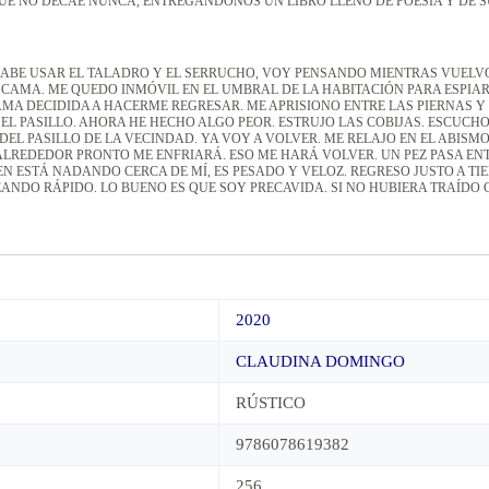
UE NO DECAE NUNCA, ENTREGÁNDONOS UN LIBRO LLENO DE POESÍA Y DE S
SABE USAR EL TALADRO Y EL SERRUCHO, VOY PENSANDO MIENTRAS VUELVO 
 CAMA. ME QUEDO INMÓVIL EN EL UMBRAL DE LA HABITACIÓN PARA ESPIARL
AMA DECIDIDA A HACERME REGRESAR. ME APRISIONO ENTRE LAS PIERNAS 
EL PASILLO. AHORA HE HECHO ALGO PEOR. ESTRUJO LAS COBIJAS. ESCUCHO
EL PASILLO DE LA VECINDAD. YA VOY A VOLVER. ME RELAJO EN EL ABISM
LREDEDOR PRONTO ME ENFRIARÁ. ESO ME HARÁ VOLVER. UN PEZ PASA ENT
ESTÁ NADANDO CERCA DE MÍ, ES PESADO Y VELOZ. REGRESO JUSTO A TIEM
EANDO RÁPIDO. LO BUENO ES QUE SOY PRECAVIDA. SI NO HUBIERA TRAÍDO
2020
CLAUDINA DOMINGO
RÚSTICO
9786078619382
256