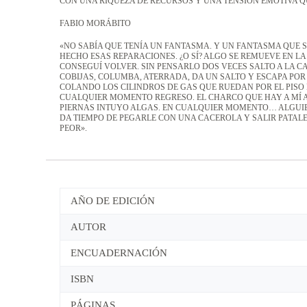
CON UNA RIQUEZA DE RECURSOS Y UNA TENSIÓN EMOTIVA Q
FABIO MORÁBITO
«NO SABÍA QUE TENÍA UN FANTASMA. Y UN FANTASMA QUE 
HECHO ESAS REPARACIONES. ¿O SÍ? ALGO SE REMUEVE EN LA
CONSEGUÍ VOLVER. SIN PENSARLO DOS VECES SALTO A LA C
COBIJAS, COLUMBA, ATERRADA, DA UN SALTO Y ESCAPA POR 
COLANDO LOS CILINDROS DE GAS QUE RUEDAN POR EL PISO D
CUALQUIER MOMENTO REGRESO. EL CHARCO QUE HAY A MÍ A
PIERNAS INTUYO ALGAS. EN CUALQUIER MOMENTO… ALGUIEN 
DA TIEMPO DE PEGARLE CON UNA CACEROLA Y SALIR PATAL
PEOR».
AÑO DE EDICIÓN
AUTOR
ENCUADERNACIÓN
ISBN
PÁGINAS