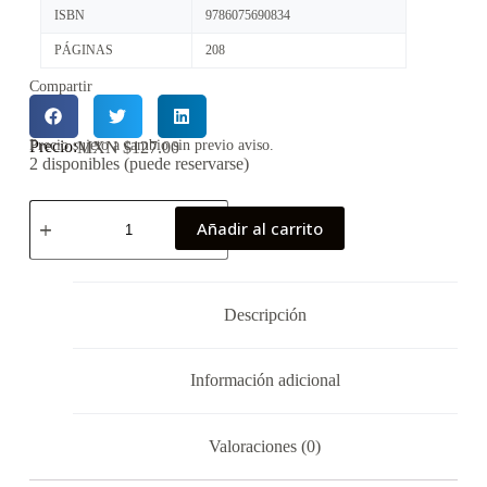
ISBN
9786075690834
PÁGINAS
208
Compartir
Precio:
Precio sujeto a cambio sin previo aviso.
MXN $
127.00
2 disponibles (puede reservarse)
Añadir al carrito
Descripción
Información adicional
Valoraciones (0)