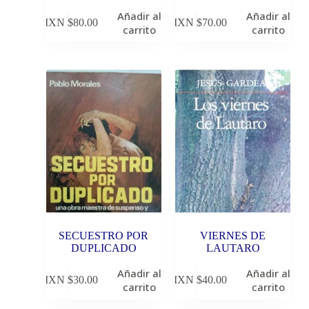
Añadir al
Añadir al
MXN $
80.00
MXN $
70.00
carrito
carrito
SECUESTRO POR
VIERNES DE
DUPLICADO
LAUTARO
Añadir al
Añadir al
MXN $
30.00
MXN $
40.00
carrito
carrito