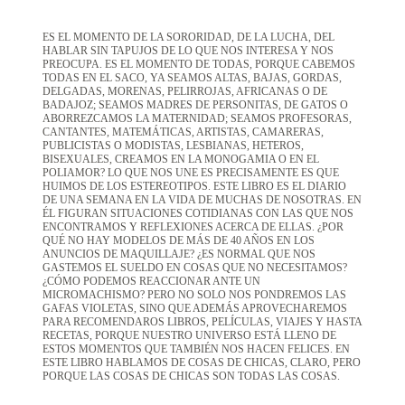
ES EL MOMENTO DE LA SORORIDAD, DE LA LUCHA, DEL
HABLAR SIN TAPUJOS DE LO QUE NOS INTERESA Y NOS
PREOCUPA. ES EL MOMENTO DE TODAS, PORQUE CABEMOS
TODAS EN EL SACO, YA SEAMOS ALTAS, BAJAS, GORDAS,
DELGADAS, MORENAS, PELIRROJAS, AFRICANAS O DE
BADAJOZ; SEAMOS MADRES DE PERSONITAS, DE GATOS O
ABORREZCAMOS LA MATERNIDAD; SEAMOS PROFESORAS,
CANTANTES, MATEMÁTICAS, ARTISTAS, CAMARERAS,
PUBLICISTAS O MODISTAS, LESBIANAS, HETEROS,
BISEXUALES, CREAMOS EN LA MONOGAMIA O EN EL
POLIAMOR? LO QUE NOS UNE ES PRECISAMENTE ES QUE
HUIMOS DE LOS ESTEREOTIPOS. ESTE LIBRO ES EL DIARIO
DE UNA SEMANA EN LA VIDA DE MUCHAS DE NOSOTRAS. EN
ÉL FIGURAN SITUACIONES COTIDIANAS CON LAS QUE NOS
ENCONTRAMOS Y REFLEXIONES ACERCA DE ELLAS. ¿POR
QUÉ NO HAY MODELOS DE MÁS DE 40 AÑOS EN LOS
ANUNCIOS DE MAQUILLAJE? ¿ES NORMAL QUE NOS
GASTEMOS EL SUELDO EN COSAS QUE NO NECESITAMOS?
¿CÓMO PODEMOS REACCIONAR ANTE UN
MICROMACHISMO? PERO NO SOLO NOS PONDREMOS LAS
GAFAS VIOLETAS, SINO QUE ADEMÁS APROVECHAREMOS
PARA RECOMENDAROS LIBROS, PELÍCULAS, VIAJES Y HASTA
RECETAS, PORQUE NUESTRO UNIVERSO ESTÁ LLENO DE
ESTOS MOMENTOS QUE TAMBIÉN NOS HACEN FELICES. EN
ESTE LIBRO HABLAMOS DE COSAS DE CHICAS, CLARO, PERO
PORQUE LAS COSAS DE CHICAS SON TODAS LAS COSAS.