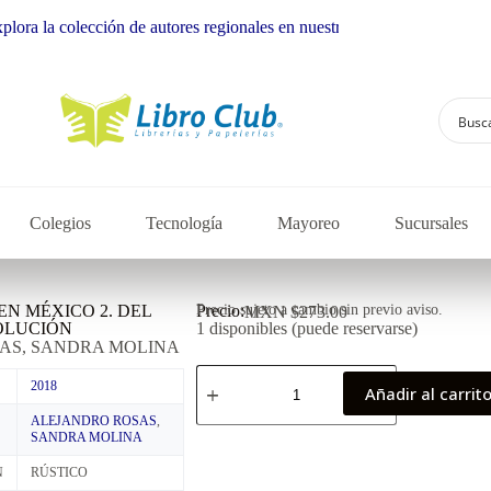
colección de autores regionales en nuestra librería
Colegios
Tecnología
Mayoreo
Sucursales
EN MÉXICO 2. DEL
Precio:
Precio sujeto a cambio sin previo aviso.
MXN $
273.00
OLUCIÓN
1 disponibles (puede reservarse)
AS, SANDRA MOLINA
2018
Añadir al carrit
ALEJANDRO ROSAS
,
SANDRA MOLINA
N
RÚSTICO