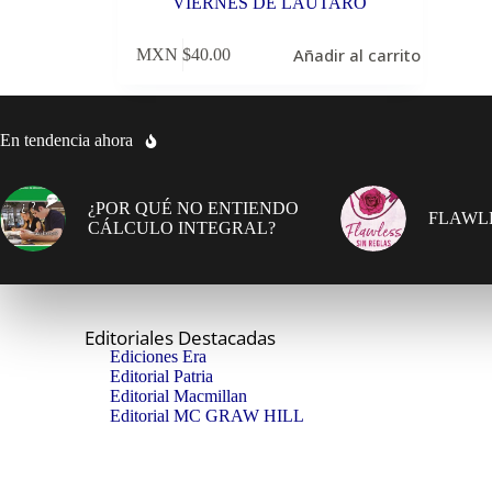
VIERNES DE LAUTARO
Añadir al carrito
MXN $
40.00
En tendencia ahora
¿POR QUÉ NO ENTIENDO
FLAWLE
CÁLCULO INTEGRAL?
Editoriales Destacadas
Ediciones Era
Editorial Patria
Editorial Macmillan
Editorial MC GRAW HILL