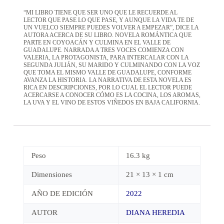
“MI LIBRO TIENE QUE SER UNO QUE LE RECUERDE AL
LECTOR QUE PASE LO QUE PASE, Y AUNQUE LA VIDA TE DE
UN VUELCO SIEMPRE PUEDES VOLVER A EMPEZAR”, DICE LA
AUTORA ACERCA DE SU LIBRO. NOVELA ROMÁNTICA QUE
PARTE EN COYOACÁN Y CULMINA EN EL VALLE DE
GUADALUPE. NARRADA A TRES VOCES COMIENZA CON
VALERIA, LA PROTAGONISTA, PARA INTERCALAR CON LA
SEGUNDA JULIÁN, SU MARIDO Y CULMINANDO CON LA VOZ
QUE TOMA EL MISMO VALLE DE GUADALUPE, CONFORME
AVANZA LA HISTORIA. LA NARRATIVA DE ESTA NOVELA ES
RICA EN DESCRIPCIONES, POR LO CUAL EL LECTOR PUEDE
ACERCARSE A CONOCER CÓMO ES LA COCINA, LOS AROMAS,
LA UVA Y EL VINO DE ESTOS VIÑEDOS EN BAJA CALIFORNIA.
Peso
16.3 kg
Dimensiones
21 × 13 × 1 cm
AÑO DE EDICIÓN
2022
AUTOR
DIANA HEREDIA