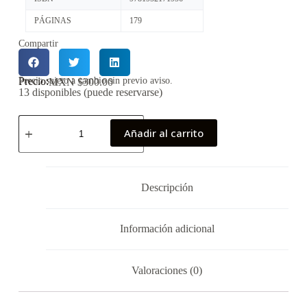
PÁGINAS
179
Compartir
Precio:
Precio sujeto a cambio sin previo aviso.
MXN $
300.00
13 disponibles (puede reservarse)
Añadir al carrito
Descripción
Información adicional
Valoraciones (0)