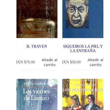
B. TRAVEN
SIQUEIROS LA PIEL Y
LA ENTRAÑA
Añadir al
Añadir al
MXN $
70.00
MXN $
50.00
carrito
carrito