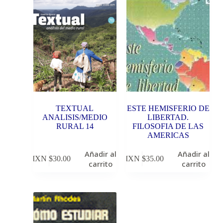
TEXTUAL
ESTE HEMISFERIO DE
ANALISIS/MEDIO
LIBERTAD.
RURAL 14
FILOSOFIA DE LAS
AMERICAS
Añadir al
Añadir al
MXN $
30.00
MXN $
35.00
carrito
carrito