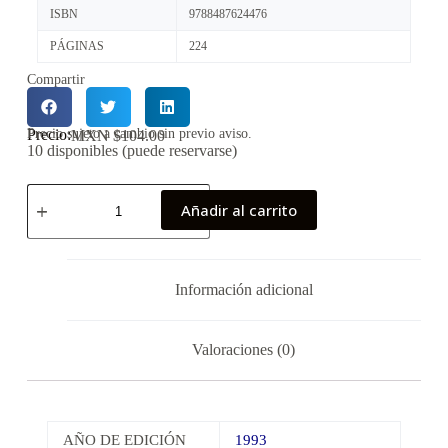
ISBN
9788487624476
PÁGINAS
224
Compartir
Precio:
Precio sujeto a cambio sin previo aviso.
MXN $
104.00
10 disponibles (puede reservarse)
Añadir al carrito
Información adicional
Valoraciones (0)
AÑO DE EDICIÓN
1993