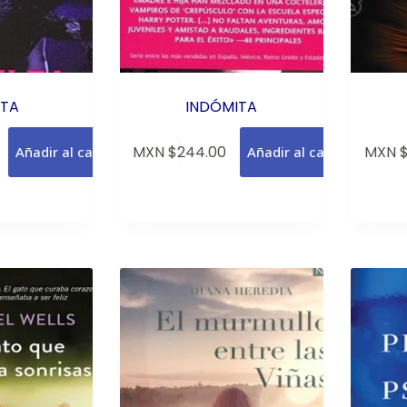
TA
INDÓMITA
MXN $
244.00
MXN 
Añadir al carrito
Añadir al carrito