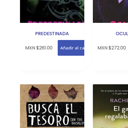
PREDESTINADA
OCUL
MXN $
261.00
MXN $
272.00
Añadir al carrito