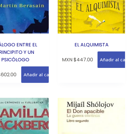
ÁLOGO ENTRE EL
EL ALQUIMISTA
RINCIPITO Y UN
PSICÓLOGO
MXN $
447.00
Añadir al carrit
$
602.00
Añadir al carrito