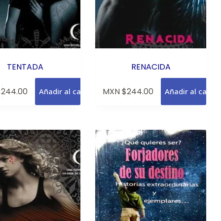
TENTADA
RENACIDA
$
244.00
MXN $
244.00
Añadir al carrito
Añadir al carrit