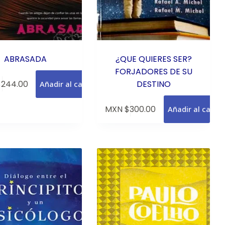
ABRASADA
¿QUE QUIERES SER?
FORJADORES DE SU
$
244.00
DESTINO
Añadir al carrito
MXN $
300.00
Añadir al carrit