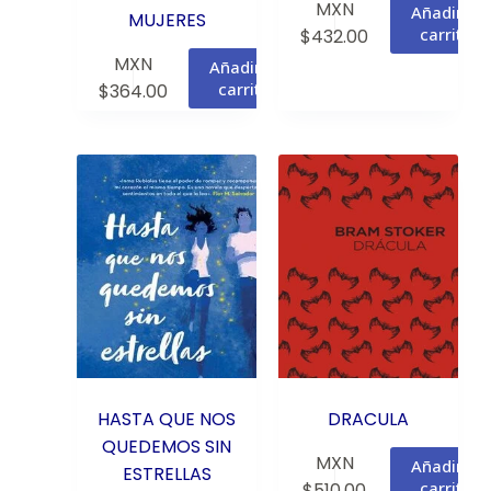
MXN
Añadir al
MUJERES
carrito
$
432.00
MXN
Añadir al
carrito
$
364.00
HASTA QUE NOS
DRACULA
QUEDEMOS SIN
MXN
Añadir al
ESTRELLAS
carrito
$
510.00