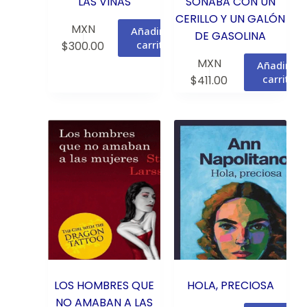
LAS VIÑAS
SOÑABA CON UN
CERILLO Y UN GALÓN
MXN
Añadir al
DE GASOLINA
carrito
$
300.00
MXN
Añadir al
carrito
$
411.00
LOS HOMBRES QUE
HOLA, PRECIOSA
NO AMABAN A LAS