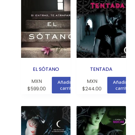
EL SÓTANO
TENTADA
MXN
MXN
Añadir al
Añadir al
carrito
carrito
$
599.00
$
244.00