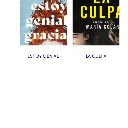
ESTOY GENIAL,
LA CULPA
GRACIAS
MXN
Añadir al
carrito
MXN
$
421.00
Añadir al
carrito
$
388.00