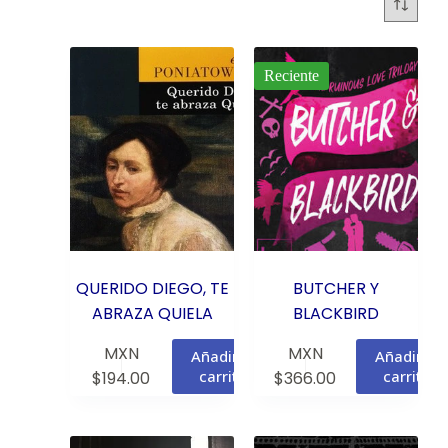
Reciente
QUERIDO DIEGO, TE
BUTCHER Y
ABRAZA QUIELA
BLACKBIRD
MXN
MXN
Añadir al
Añadir al
carrito
carrito
$
194.00
$
366.00