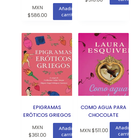
MXN
Añadir al
carrito
$
586.00
EPIGRAMAS
COMO AGUA PARA
ERÓTICOS GRIEGOS
CHOCOLATE
MXN
Añadir al
Añadir al
MXN $
511.00
carrito
carrito
$
361.00