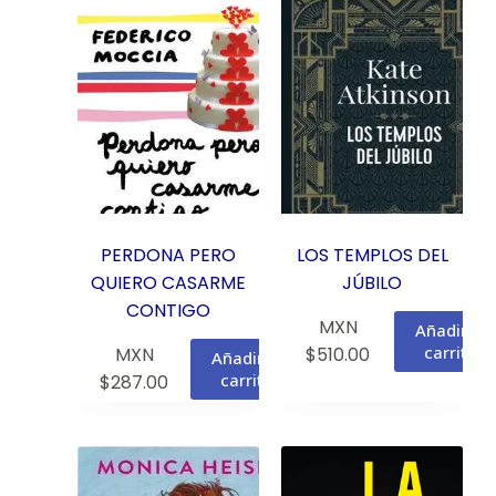
PERDONA PERO
LOS TEMPLOS DEL
QUIERO CASARME
JÚBILO
CONTIGO
MXN
Añadir al
carrito
MXN
$
510.00
Añadir al
carrito
$
287.00