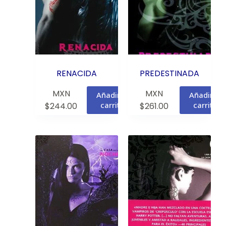
RENACIDA
PREDESTINADA
MXN
MXN
Añadir al
Añadir al
carrito
carrito
$
244.00
$
261.00