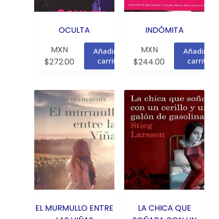
OCULTA
INDÓMITA
MXN
MXN
Añadir al
Añadir al
carrito
carrito
$
272.00
$
244.00
EL MURMULLO ENTRE
LA CHICA QUE