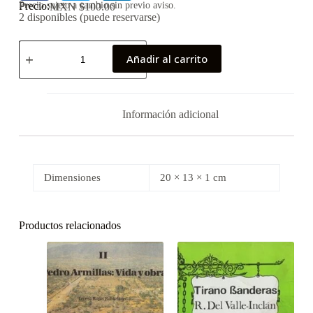
Precio:
Precio sujeto a cambio sin previo aviso.
MXN $
100.00
2 disponibles (puede reservarse)
Añadir al carrito
Información adicional
Dimensiones
20 × 13 × 1 cm
Productos relacionados