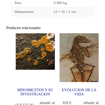
Peso
0.900 kg
Dimensiones
23 × 16 × 2 cm
Productos relacionados
MIXOMICETOS Y SU
EVOLUCION DE LA
INVESTIGACION
VIDA
Añadir al
Añadir al
MXN
MXN $
25.00