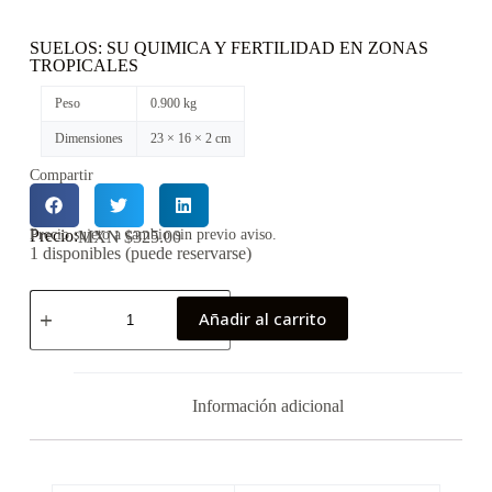
SUELOS: SU QUIMICA Y FERTILIDAD EN ZONAS
TROPICALES
Peso
0.900 kg
Dimensiones
23 × 16 × 2 cm
Compartir
Precio:
Precio sujeto a cambio sin previo aviso.
MXN $
325.00
1 disponibles (puede reservarse)
Añadir al carrito
Información adicional