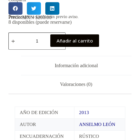
Precio:
Precio sujeto a cambio sin previo aviso.
MXN $
200.00
8 disponibles (puede reservarse)
Añadir al carrito
Información adicional
Valoraciones (0)
AÑO DE EDICIÓN
2013
AUTOR
ANSELMO LEÓN
ENCUADERNACIÓN
RÚSTICO