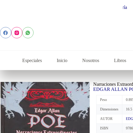
Especiales
Inicio
Nosotros
Libros
Narraciones Extraord
EDGAR ALLAN P
Peso
0.89
Dimensiones
16.5
AUTOR
EDG
ISBN
978