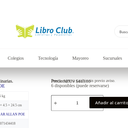
Explora la colección de
Colegios
Tecnología
Mayoreo
Sucursales
inarias.
Precio:
Precio sujeto a cambio sin previo aviso.
MXN $
443.00
6 disponibles (puede reservarse)
OE
5 kg
Añadir al carrit
 × 4.5 × 24.5 cm
AR ALLAN POE
6071434418