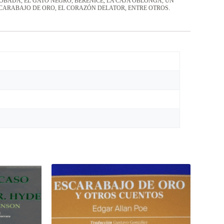
BADA, EL GATO NEGRO, BERENICE, LA CAJA OBLONGA, UN
SCARABAJO DE ORO, EL CORAZÓN DELATOR, ENTRE OTROS.