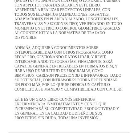
(INDUSTRY FOUNDATION CLASSES) O LANDXML, TAMBIÉN
SON ASPECTOS PARA DESTACAR EN ESTE LIBRO.
APRENDERÁ A REALIZAR PROYECTOS LINEALES, CON
TODOS SUS ELEMENTOS (ALINEACIONES, RASANTES,
ADAPTACIONES EN PLANTA Y ALZADO, LONGITUDINALES,
TRASVERSALES Y SECCIONES TIPO) VERIFICANDO EN TODO
MOMENTO UN ESTRICTO CONTROL GEOMÉTRICO GRACIAS
AL COUNTRY KIT Y A LA NORMATIVA DE TRAZADO
DISPONIBLE.
ADEMÁS, ADQUIRIRÁ CONOCIMIENTOS SOBRE
INTEROPERABILIDAD CON OTROS PROGRAMAS, COMO
RECAP PRO, GESTIONANDO DATOS LIDAR, Y REVIT,
INTERCAMBIANDO TOPOGRAFÍAS. FINALMENTE, SERÁ
CAPAZ DE GENERAR ENTREGABLES EN FORMATOS BIM, Y
HARÁ USO DE MULTITUD DE PROGRAMAS, COMO
BIMVISION, CARLSON PRECISION 3D E INFRAWORKS. DADO
SU POTENCIAL, CON INFRAWORKS PODRÁ PROFUNDIZAR
UN POCO MÁS, POR LO QUE SE DEDICA UN CAPÍTULO
COMPLETO A SU MANEJO Y COMPATIBILIDAD CON CIVIL 3D.
ESTE ES UN GRAN LIBRO CUYOS BENEFICIOS
EXPERIMENTARÁ INMEDIATAMENTE Y CON EL QUE
INCREMENTARÁ SU COMPETITIVIDAD, PRODUCTIVIDAD Y,
EN GENERAL, EN LA CALIDAD DE DISEÑO DE SUS
PROYECTOS. SIN DUDA, TODA UNA INVERSIÓN.