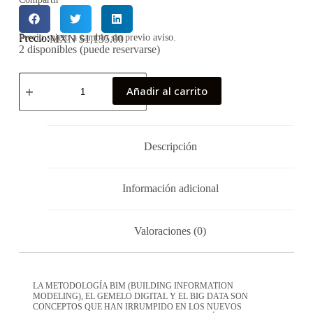
Precio:
Precio sujeto a cambio sin previo aviso.
MXN $
1,135.00
2 disponibles (puede reservarse)
Añadir al carrito
Descripción
Información adicional
Valoraciones (0)
LA METODOLOGÍA BIM (BUILDING INFORMATION
MODELING), EL GEMELO DIGITAL Y EL BIG DATA SON
CONCEPTOS QUE HAN IRRUMPIDO EN LOS NUEVOS