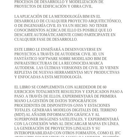
PROCESOS DE DESARROLLO Y MODELIZACIÓN DE
PROYECTOS DE EDIFICACIÓN Y OBRA CIVIL.
LA APLICACIÓN DE LA METODOLOGÍA BIM EN EL
DESARROLLO DE CUALQUIER PROYECTO ARQUITECTÓNICO,
O DE INGENIARÍA CIVIL ES YA UN HECHO. NO TENER
CONOCIMIENTOS ACERCA DE ELLO ES POSIBLE QUE LO
DESCARTE AUTOMÁTICAMENTE COMO PARTICIPANTE EN
CUALQUIER FASE DE DESARROLLO.
ESTE LIBRO LE ENSEÑARÁ A DESENVOLVERSE EN
PROYECTOS A TRAVÉS DE AUTODESK CIVIL 3D, UN
FANTÁSTICO SOFTWARE SOBRE MODELADO BIM DE
INFRAESTRUCTURAS DE LA RECONOCIDA MARCA
AUTODESK. LAS ÚLTIMAS VERSIONES DE CIVIL 3D VIENEN
REPLETAS DE NUEVAS HERRAMIENTAS MUY PRODUCTIVAS
Y ENFOCADAS A ESTA METODOLOGÍA.
EL LIBRO SE COMPLEMENTA CON ALREDEDOR DE 60
EJERCICIOS TOTALMENTE RESUELTOS Y EXPLICADOS PASO A
PASO. A TRAVÉS DE ELLOS, EXPERIMENTARÁ DE PRIMERA
MANO LA GESTIÓN DE DATOS TOPOGRÁFICOS
PROCEDENTES DE DISPOSITIVOS GNSS Y ESTACIONES
TOTALES. GENERARÁ MODELOS DIGITALES DEL TERRENO
(MDT) AL AÑADIR INFORMACIÓN GRÁFICA Y AL
SUPERPONER IMÁGENES SATELITALES, Y EXPERIMENTARÁ
CON LA CONEXIÓN WMS AL DESCARGAR MAPAS EN LÍNEA.
LA GENERACIÓN DE PROYECTOS LINEALES Y SU
INTEROPERABILIDAD CON OTROS FORMATOS, COMO EL IFC