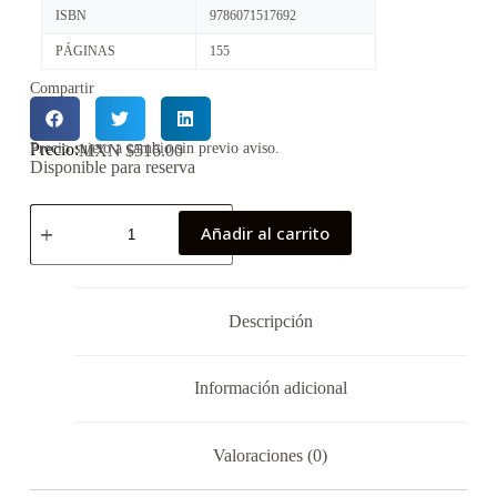
ISBN
9786071517692
PÁGINAS
155
Compartir
Precio:
Precio sujeto a cambio sin previo aviso.
MXN $
516.00
Disponible para reserva
Añadir al carrito
Descripción
Información adicional
Valoraciones (0)