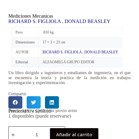
Mediciones Mecanicas
RICHARD S. FIGLIOLA , DONALD BEASLEY
Peso
.810 kg
Dimensiones
17 × 3 × 23 cm
AUTOR
RICHARD S. FIGLIOLA , DONALD BEASLEY
Editorial
ALFAOMEGA GRUPO EDITOR
Un libro dirigido a ingenieros y estudiantes de ingeniería, en el que
se encuentra la teoría y practica de la medición en trabajos
investigación y experimentación.
Compartir
Precio:
Precio sujeto a cambio sin previo aviso.
MXN $
298.00
1 disponibles (puede reservarse)
Añadir al carrito