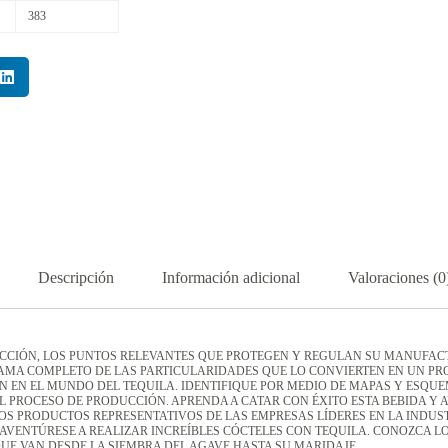
383
Descripción
Información adicional
Valoraciones (0
UCCIÓN, LOS PUNTOS RELEVANTES QUE PROTEGEN Y REGULAN SU MANUFAC
RAMA COMPLETO DE LAS PARTICULARIDADES QUE LO CONVIERTEN EN UN P
N EN EL MUNDO DEL TEQUILA. IDENTIFIQUE POR MEDIO DE MAPAS Y ESQU
EL PROCESO DE PRODUCCIÓN. APRENDA A CATAR CON ÉXITO ESTA BEBIDA Y 
LOS PRODUCTOS REPRESENTATIVOS DE LAS EMPRESAS LÍDERES EN LA INDUS
AVENTÚRESE A REALIZAR INCREÍBLES CÓCTELES CON TEQUILA. CONOZCA LO
UE VAN DESDE LA SIEMBRA DEL AGAVE HASTA SU MARIDAJE.