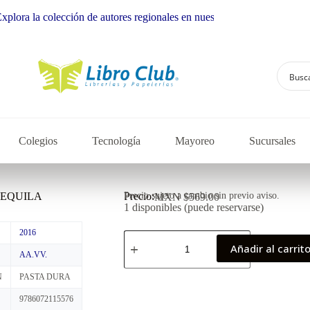
colección de autores regionales en nuestra librería
Colegios
Tecnología
Mayoreo
Sucursales
TEQUILA
Precio:
Precio sujeto a cambio sin previo aviso.
MXN $
569.00
1 disponibles (puede reservarse)
2016
Añadir al carrit
AA.VV.
N
PASTA DURA
9786072115576