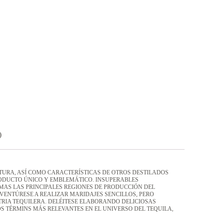
)
TURA, ASÍ COMO CARACTERÍSTICAS DE OTROS DESTILADOS
RODUCTO ÚNICO Y EMBLEMÁTICO. INSUPERABLES
EMAS LAS PRINCIPALES REGIONES DE PRODUCCIÓN DEL
AVENTÚRESE A REALIZAR MARIDAJES SENCILLOS, PERO
TRIA TEQUILERA. DELÉITESE ELABORANDO DELICIOSAS
S TÉRMINS MÁS RELEVANTES EN EL UNIVERSO DEL TEQUILA,