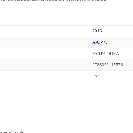
2016
AA.VV.
PASTA DURA
9786072115576
383
er una valoración.