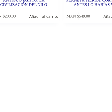
ANTIGUO EGIPTO. LA
PLANETA TIERRA. CO
CIVILIZACIÓN DEL NILO
ANTES LO HABÍAS 
Añadir al carrito
Añad
 $
200.00
MXN $
549.00