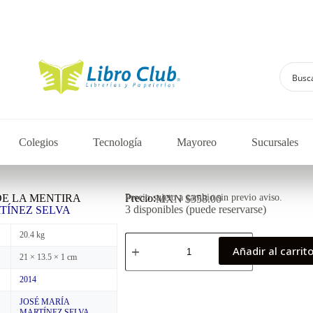
Explora la colección de 
Colegios
Tecnología
Mayoreo
Sucursales
DE LA MENTIRA
Precio:
Precio sujeto a cambio sin previo aviso.
MXN $
358.00
3 disponibles (puede reservarse)
TÍNEZ SELVA
20.4 kg
Añadir al carrit
21 × 13.5 × 1 cm
2014
JOSÉ MARÍA
MARTÍNEZ SELVA