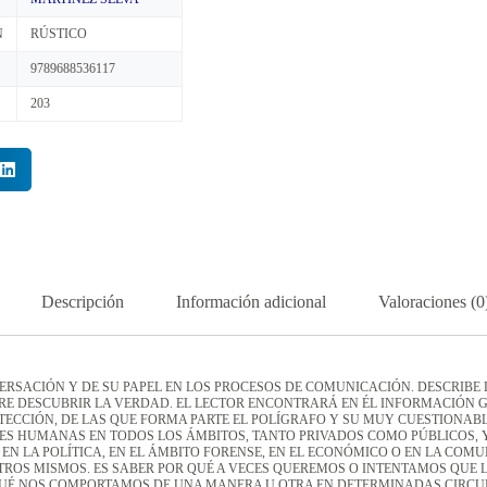
N
RÚSTICO
9789688536117
203
Descripción
Información adicional
Valoraciones (0
VERSACIÓN Y DE SU PAPEL EN LOS PROCESOS DE COMUNICACIÓN. DESCRIBE 
RE DESCUBRIR LA VERDAD. EL LECTOR ENCONTRARÁ EN ÉL INFORMACIÓN G
ETECCIÓN, DE LAS QUE FORMA PARTE EL POLÍGRAFO Y SU MUY CUESTIONABL
ES HUMANAS EN TODOS LOS ÁMBITOS, TANTO PRIVADOS COMO PÚBLICOS, Y
N EN LA POLÍTICA, EN EL ÁMBITO FORENSE, EN EL ECONÓMICO O EN LA COM
ROS MISMOS. ES SABER POR QUÉ A VECES QUEREMOS O INTENTAMOS QUE 
QUÉ NOS COMPORTAMOS DE UNA MANERA U OTRA EN DETERMINADAS CIRCU