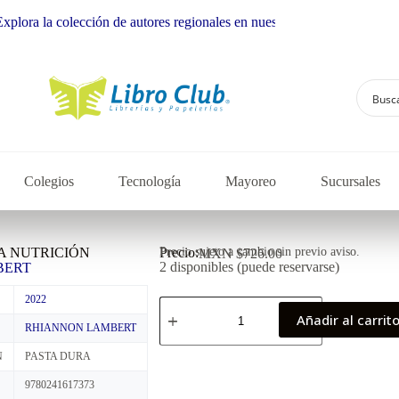
 colección de autores regionales en nuestra librería
Colegios
Tecnología
Mayoreo
Sucursales
LA NUTRICIÓN
Precio:
Precio sujeto a cambio sin previo aviso.
MXN $
726.00
2 disponibles (puede reservarse)
BERT
2022
Añadir al carrit
RHIANNON LAMBERT
N
PASTA DURA
9780241617373