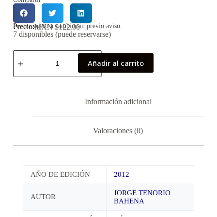
Precio:
Precio sujeto a cambio sin previo aviso.
MXN $
122.00
7 disponibles (puede reservarse)
Añadir al carrito
Información adicional
Valoraciones (0)
AÑO DE EDICIÓN
2012
JORGE TENORIO
AUTOR
BAHENA