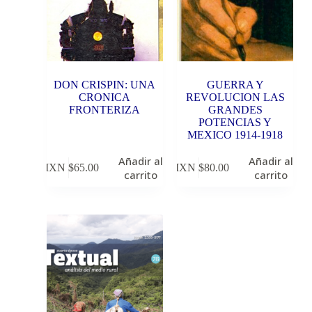
DON CRISPIN: UNA
GUERRA Y
CRONICA
REVOLUCION LAS
FRONTERIZA
GRANDES
POTENCIAS Y
MEXICO 1914-1918
Añadir al
Añadir al
MXN $
65.00
MXN $
80.00
carrito
carrito