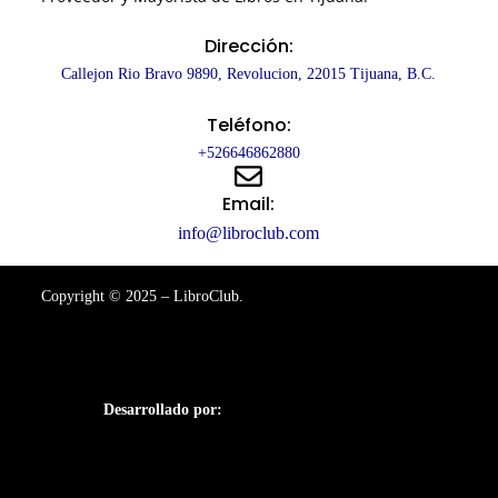
Dirección:
Callejon Rio Bravo 9890, Revolucion, 22015 Tijuana, B.C.
Teléfono:
+526646862880
Email:
info@libroclub.com
Copyright © 2025 – LibroClub.
Desarrollado por: