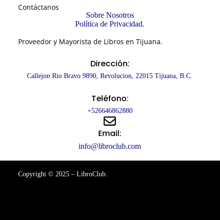
Contáctanos
Sobre Nosotros
Política de Privacidad.
Proveedor y Mayorista de Libros en Tijuana.
Dirección:
Callejon Rio Bravo 9890, Revolucion, 22015 Tijuana, B.C.
Teléfono:
+526646862880
Email:
info@libroclub.com
Copyright © 2025 – LibroClub.