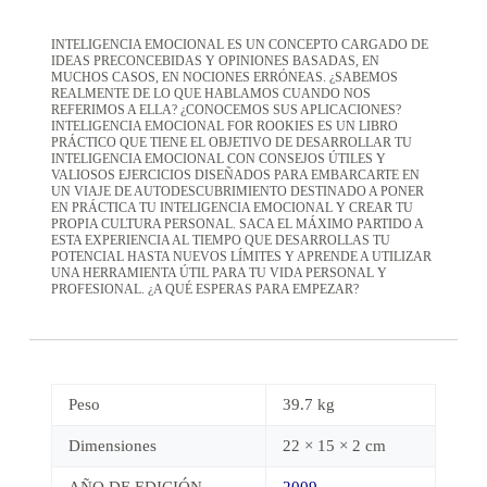
INTELIGENCIA EMOCIONAL ES UN CONCEPTO CARGADO DE
IDEAS PRECONCEBIDAS Y OPINIONES BASADAS, EN
MUCHOS CASOS, EN NOCIONES ERRÓNEAS. ¿SABEMOS
REALMENTE DE LO QUE HABLAMOS CUANDO NOS
REFERIMOS A ELLA? ¿CONOCEMOS SUS APLICACIONES?
INTELIGENCIA EMOCIONAL FOR ROOKIES ES UN LIBRO
PRÁCTICO QUE TIENE EL OBJETIVO DE DESARROLLAR TU
INTELIGENCIA EMOCIONAL CON CONSEJOS ÚTILES Y
VALIOSOS EJERCICIOS DISEÑADOS PARA EMBARCARTE EN
UN VIAJE DE AUTODESCUBRIMIENTO DESTINADO A PONER
EN PRÁCTICA TU INTELIGENCIA EMOCIONAL Y CREAR TU
PROPIA CULTURA PERSONAL. SACA EL MÁXIMO PARTIDO A
ESTA EXPERIENCIA AL TIEMPO QUE DESARROLLAS TU
POTENCIAL HASTA NUEVOS LÍMITES Y APRENDE A UTILIZAR
UNA HERRAMIENTA ÚTIL PARA TU VIDA PERSONAL Y
PROFESIONAL. ¿A QUÉ ESPERAS PARA EMPEZAR?
Peso
39.7 kg
Dimensiones
22 × 15 × 2 cm
AÑO DE EDICIÓN
2009