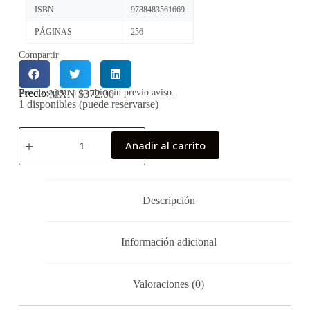
ISBN
9788483561669
PÁGINAS
256
Compartir
Precio:
Precio sujeto a cambio sin previo aviso.
MXN $
372.00
1 disponibles (puede reservarse)
Añadir al carrito
Descripción
Información adicional
Valoraciones (0)