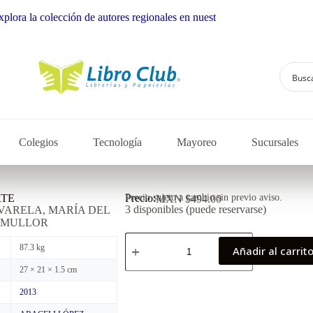
olección de autores regionales en nuestra librería
Colegios
Tecnología
Mayoreo
Sucursales
RTE
Precio:
Precio sujeto a cambio sin previo aviso.
MXN $
494.00
3 disponibles (puede reservarse)
VARELA, MARÍA DEL
 MULLOR
87.3 kg
Añadir al carrit
27 × 21 × 1.5 cm
2013