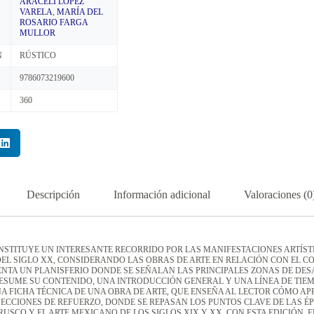
ARACELI LÓPEZ
VARELA
,
MARÍA DEL
ROSARIO FARGA
MULLOR
N
RÚSTICO
9786073219600
360
Descripción
Información adicional
Valoraciones (0
ONSTITUYE UN INTERESANTE RECORRIDO POR LAS MANIFESTACIONES ARTÍST
DEL SIGLO XX, CONSIDERANDO LAS OBRAS DE ARTE EN RELACIÓN CON EL C
ENTA UN PLANISFERIO DONDE SE SEÑALAN LAS PRINCIPALES ZONAS DE DES
ESUME SU CONTENIDO, UNA INTRODUCCIÓN GENERAL Y UNA LÍNEA DE TIE
A FICHA TÉCNICA DE UNA OBRA DE ARTE, QUE ENSEÑA AL LECTOR CÓMO AP
SECCIONES DE REFUERZO, DONDE SE REPASAN LOS PUNTOS CLAVE DE LAS 
 ETRUSCO Y EL ARTE MEXICANO DE LOS SIGLOS XIX Y XX. CON ESTA EDICIÓN