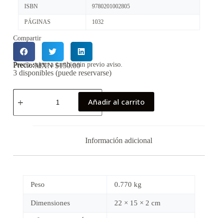
ISBN
9780201002805
PÁGINAS
1032
Compartir
Precio:
Precio sujeto a cambio sin previo aviso.
MXN $
150.00
3 disponibles (puede reservarse)
Añadir al carrito
Información adicional
Peso
0.770 kg
Dimensiones
22 × 15 × 2 cm