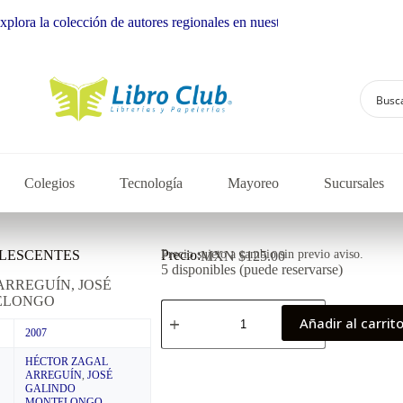
la colección de autores regionales en nuestra librería
Colegios
Tecnología
Mayoreo
Sucursales
OLESCENTES
Precio:
Precio sujeto a cambio sin previo aviso.
MXN $
125.00
5 disponibles (puede reservarse)
ARREGUÍN, JOSÉ
ELONGO
Añadir al carrit
2007
HÉCTOR ZAGAL
ARREGUÍN
,
JOSÉ
GALINDO
MONTELONGO