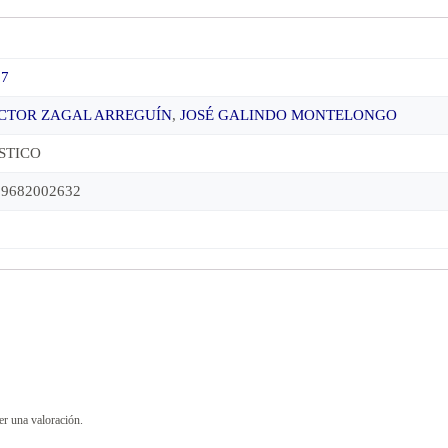
07
CTOR ZAGAL ARREGUÍN
,
JOSÉ GALINDO MONTELONGO
STICO
89682002632
0
er una valoración.