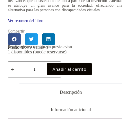
los avances que el sistema ha tenido a partir de su invención. Además
se atribuye un gran avance para la sociedad, ofreciendo una
alternativa para las personas con discapacidades visuales.
Ver resumen del libro
Compartir
Precio:
Precio sujeto a cambio sin previo aviso.
MXN $
144.00
1 disponibles (puede reservarse)
Añadir al carrito
Descripción
Información adicional