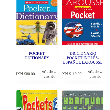
POCKET
DICCIONARIO
DICTIONARY
POCKET INGLÉS-
ESPAÑOL LAROUSSE
Añadir al
Añadir al
MXN $
80.00
MXN $
110.00
carrito
carrito