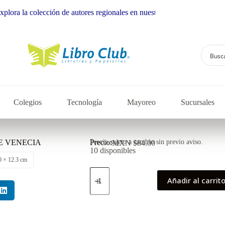
a colección de autores regionales en nuestra librería
Colegios
Tecnología
Mayoreo
Sucursales
E VENECIA
Precio:
Precio sujeto a cambio sin previo aviso.
MXN $
84.00
10 disponibles
0 × 12.3 cm
Añadir al carrit