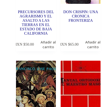
PRECURSORES DEL
DON CRISPIN: UNA
AGRARISMO Y EL
CRONICA
ASALTO A LAS
FRONTERIZA
TIERRAS EN EL
ESTADO DE BAJA
CALIFORNIA
Añadir al
Añadir al
MXN $
50.00
MXN $
65.00
carrito
carrito