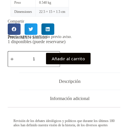
Peso
0.540 kg
Dimensiones
22.5 × 15 × 1.5 cm
Compartir
Precio:
Precio sujeto a cambio sin previo aviso.
MXN $
385.00
1 disponibles (puede reservarse)
Añadir al carrito
Descripción
Información adicional
Revisión de los debates ideológicos y políticos que durante los últimos 180
años han definido nuestra visión de la historia, de los diversos aportes