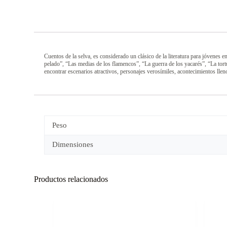
Cuentos de la selva, es considerado un clásico de la literatura para jóvenes e
pelado”, “Las medias de los flamencos”, “La guerra de los yacarés”, “La tort
encontrar escenarios atractivos, personajes verosímiles, acontecimientos llen
Peso
Dimensiones
Productos relacionados