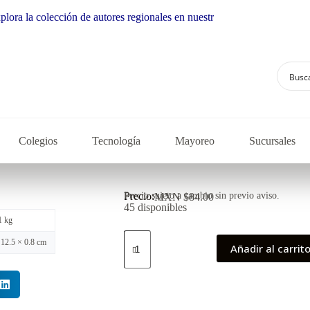
la colección de autores regionales en nuestra librería
Colegios
Tecnología
Mayoreo
Sucursales
Precio:
Precio sujeto a cambio sin previo aviso.
MXN $
84.00
45 disponibles
1 kg
 12.5 × 0.8 cm
Añadir al carrit