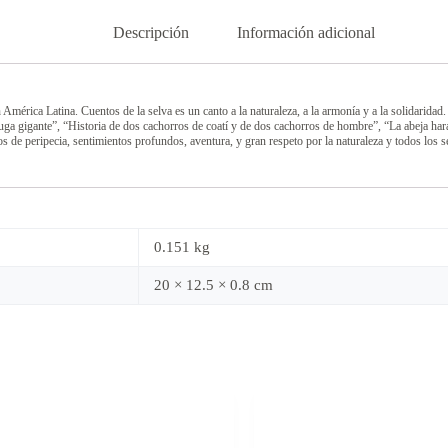
Descripción
Información adicional
n América Latina. Cuentos de la selva es un canto a la naturaleza, a la armonía y a la solidaridad
uga gigante”, “Historia de dos cachorros de coatí y de dos cachorros de hombre”, “La abeja hara
os de peripecia, sentimientos profundos, aventura, y gran respeto por la naturaleza y todos los s
0.151 kg
20 × 12.5 × 0.8 cm