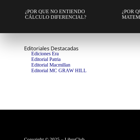
¿POR QUE NO ENTIENDO
¿POR Q
CÁLCULO DIFERENCIAL?
MATEM
Editoriales Destacadas
Ediciones Era
Editorial Patria
Editorial Macmillan
Editorial MC GRAW HILL
Copyright © 2025 – LibroClub.