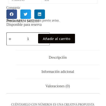
Compartir
Precio:
Precio sujeto a cambio sin previo aviso.
MXN $
432.00
Disponible para reserva
Añadir al carrito
Descripción
Información adicional
Valoraciones (0)
CUÉNTAMELO CON NÚMEROS ES UNA CREATIVA PROPUESTA