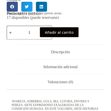
Precio:
Precio sujeto a cambio sin previo aviso.
MXN $
111.00
17 disponibles (puede reservarse)
Añadir al carrito
Descripción
Información adicional
Valoraciones (0)
AVARICIA, SOBERBIA, GULA, IRA, LUJURIA, ENVIDIA Y
PEREZA: SIETE EXPRESIONES EXAGERADAS DE LA
CONDICIÓN HUMANA. EN ESTE VOLUMEN, SIETE HISTORIAS