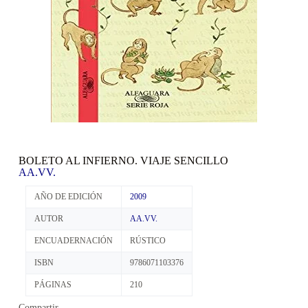
BOLETO AL INFIERNO. VIAJE SENCILLO
AA.VV.
AÑO DE EDICIÓN
2009
AUTOR
AA.VV.
ENCUADERNACIÓN
RÚSTICO
ISBN
9786071103376
PÁGINAS
210
Compartir