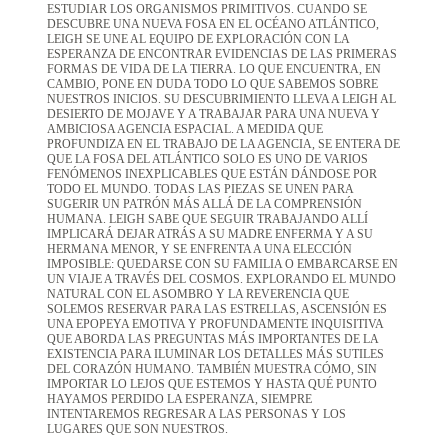
ESTUDIAR LOS ORGANISMOS PRIMITIVOS. CUANDO SE
DESCUBRE UNA NUEVA FOSA EN EL OCÉANO ATLÁNTICO,
LEIGH SE UNE AL EQUIPO DE EXPLORACIÓN CON LA
ESPERANZA DE ENCONTRAR EVIDENCIAS DE LAS PRIMERAS
FORMAS DE VIDA DE LA TIERRA. LO QUE ENCUENTRA, EN
CAMBIO, PONE EN DUDA TODO LO QUE SABEMOS SOBRE
NUESTROS INICIOS. SU DESCUBRIMIENTO LLEVA A LEIGH AL
DESIERTO DE MOJAVE Y A TRABAJAR PARA UNA NUEVA Y
AMBICIOSA AGENCIA ESPACIAL. A MEDIDA QUE
PROFUNDIZA EN EL TRABAJO DE LA AGENCIA, SE ENTERA DE
QUE LA FOSA DEL ATLÁNTICO SOLO ES UNO DE VARIOS
FENÓMENOS INEXPLICABLES QUE ESTÁN DÁNDOSE POR
TODO EL MUNDO. TODAS LAS PIEZAS SE UNEN PARA
SUGERIR UN PATRÓN MÁS ALLÁ DE LA COMPRENSIÓN
HUMANA. LEIGH SABE QUE SEGUIR TRABAJANDO ALLÍ
IMPLICARÁ DEJAR ATRÁS A SU MADRE ENFERMA Y A SU
HERMANA MENOR, Y SE ENFRENTA A UNA ELECCIÓN
IMPOSIBLE: QUEDARSE CON SU FAMILIA O EMBARCARSE EN
UN VIAJE A TRAVÉS DEL COSMOS. EXPLORANDO EL MUNDO
NATURAL CON EL ASOMBRO Y LA REVERENCIA QUE
SOLEMOS RESERVAR PARA LAS ESTRELLAS, ASCENSIÓN ES
UNA EPOPEYA EMOTIVA Y PROFUNDAMENTE INQUISITIVA
QUE ABORDA LAS PREGUNTAS MÁS IMPORTANTES DE LA
EXISTENCIA PARA ILUMINAR LOS DETALLES MÁS SUTILES
DEL CORAZÓN HUMANO. TAMBIÉN MUESTRA CÓMO, SIN
IMPORTAR LO LEJOS QUE ESTEMOS Y HASTA QUÉ PUNTO
HAYAMOS PERDIDO LA ESPERANZA, SIEMPRE
INTENTAREMOS REGRESAR A LAS PERSONAS Y LOS
LUGARES QUE SON NUESTROS.