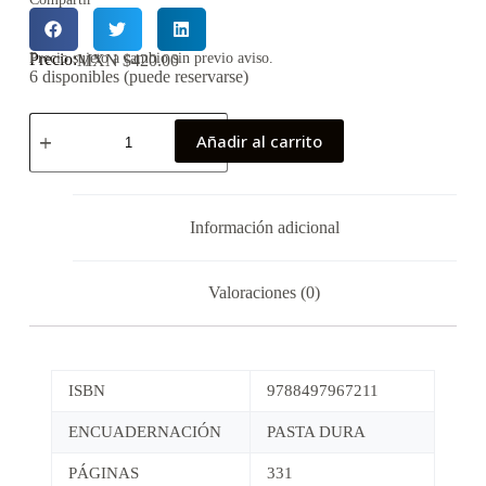
Precio:
Precio sujeto a cambio sin previo aviso.
MXN $
420.00
6 disponibles (puede reservarse)
Añadir al carrito
Información adicional
Valoraciones (0)
ISBN
9788497967211
ENCUADERNACIÓN
PASTA DURA
PÁGINAS
331