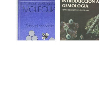
MOLECULAS
INTRODUCCION A LA
GEMOLOGIA
Añadir al
MXN $
65.00
carrito
MXN
Añadir al
carrito
$
250.00