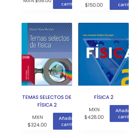
MXN $
68.00
carrito
carrito
$
150.00
TEMAS SELECTOS DE
FÍSICA 2
FÍSICA 2
MXN
Añadir al
carrito
MXN
$
428.00
Añadir al
carrito
$
324.00