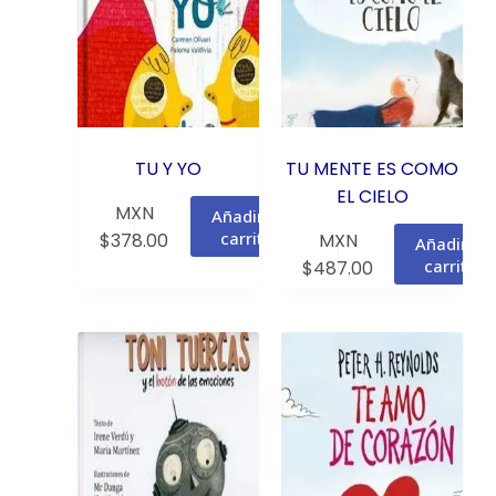
TU Y YO
TU MENTE ES COMO
EL CIELO
MXN
Añadir al
carrito
$
378.00
MXN
Añadir al
carrito
$
487.00