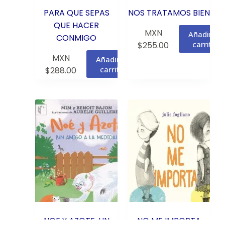
PARA QUE SEPAS
NOS TRATAMOS BIEN
QUE HACER
MXN
Añadir al
CONMIGO
carrito
$
255.00
MXN
Añadir al
carrito
$
288.00
NOE Y AZOTE. UN
NO ME IMPORTA