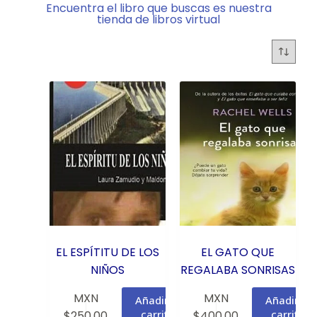
Encuentra el libro que buscas es nuestra
tienda de libros virtual
EL ESPÍTITU DE LOS
EL GATO QUE
NIÑOS
REGALABA SONRISAS
MXN
MXN
Añadir al
Añadir al
carrito
carrito
$
250.00
$
400.00