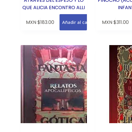
ATRAVES DEL ESPEJO Y LO
PINOCHO (AC
QUE ALICIA ENCONTRO ALLI
INFAN
MXN $
183.00
MXN $
311.00
Añadir al carrito