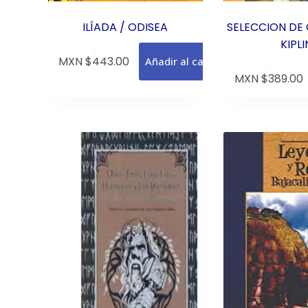
ILÍADA / ODISEA
SELECCION DE
KIPL
MXN $
443.00
Añadir al carrito
MXN $
389.00