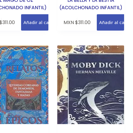
L MAGO DE OZ
LA BELLA Y LA BESTIA
CHONADO INFANTIL)
(ACOLCHONADO INFANTIL)
$
311.00
MXN $
311.00
Añadir al carrito
Añadir al carrit