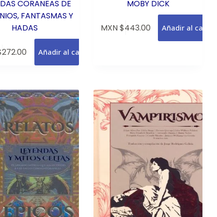
NDAS CORANEAS DE
MOBY DICK
IOS, FANTASMAS Y
HADAS
MXN $
443.00
Añadir al carrit
$
272.00
Añadir al carrito