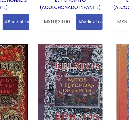
OLCHONADO
EL PRINCIPITO
E
TIL)
(ACOLCHONADO INFANTIL)
(ALCO
MXN $
311.00
MXN 
Añadir al carrito
Añadir al carrito