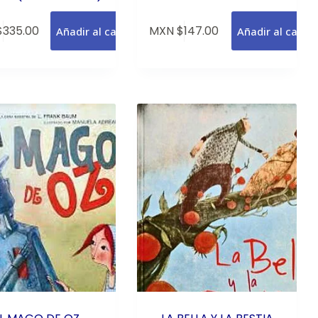
$
335.00
MXN $
147.00
Añadir al carrito
Añadir al carrit