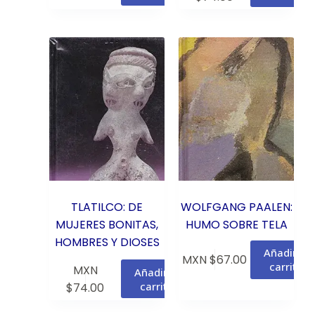
TLATILCO: DE
WOLFGANG PAALEN:
MUJERES BONITAS,
HUMO SOBRE TELA
HOMBRES Y DIOSES
Añadir al
MXN $
67.00
carrito
MXN
Añadir al
carrito
$
74.00