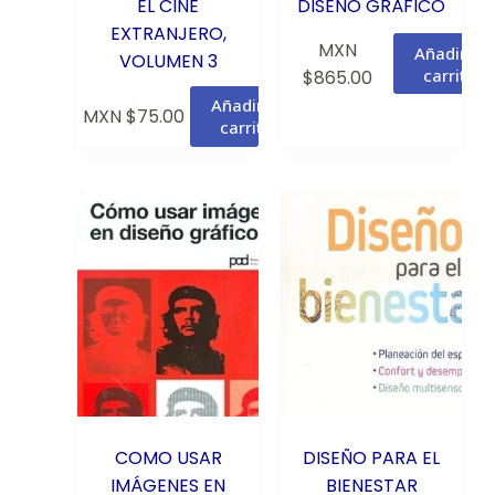
EL CINE
DISEÑO GRÁFICO
EXTRANJERO,
MXN
Añadir al
VOLUMEN 3
carrito
$
865.00
Añadir al
MXN $
75.00
carrito
COMO USAR
DISEÑO PARA EL
IMÁGENES EN
BIENESTAR