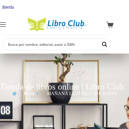
rería
Tienda de libros online | Libro Club.
Home
MAÑANA LLOVERA EDICIONES