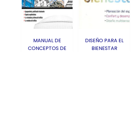
MANUAL DE
DISEÑO PARA EL
CONCEPTOS DE
BIENESTAR
FORMAS
MXN
Añadir al
ARQUITECTÓNICAS
carrito
$
689.00
MXN
Añadir al
carrito
$
615.00