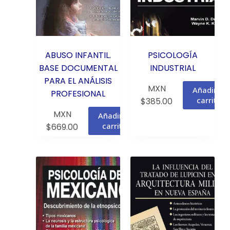
ABUSO INFANTIL.
PSICOLOGÍA
BASE DOCUMENTAL
INDUSTRIAL
PARA EL ANÁLISIS
MXN
Añadir al
PROFESIONAL
carrito
$
385.00
MXN
Añadir al
carrito
$
669.00