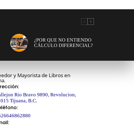
¿POR QUE NO ENTIENDO
CÁLCULO DIFERENCIAL?
edor y Mayorista de Libros en
na.
irección:
llejon Rio Bravo 9890, Revolucion,
015 Tijuana, B.C.
eléfono:
526646862880
mail:
fo@libroclub.com