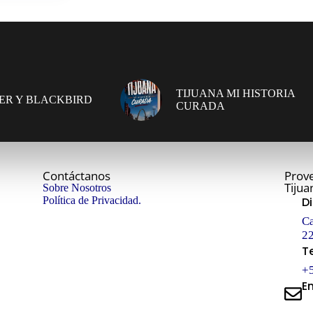
TIJUANA MI HISTORIA
ER Y BLACKBIRD
CURADA
Contáctanos
Prove
Tijua
Sobre Nosotros
Política de Privacidad.
D
Ca
22
T
+
E
in