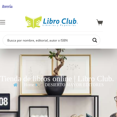
brería
Tienda de libros online | Libro Club.
Home
DESIERTO MAYOR EDITORES