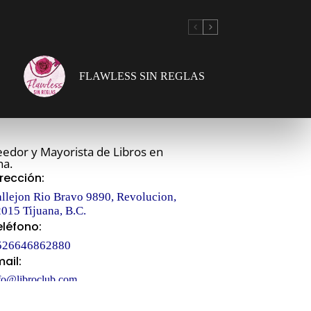
FLAWLESS SIN REGLAS
edor y Mayorista de Libros en
na.
irección:
llejon Rio Bravo 9890, Revolucion,
015 Tijuana, B.C.
eléfono:
526646862880
mail:
fo@libroclub.com