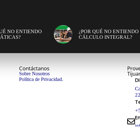
UÉ NO ENTIENDO
¿POR QUÉ NO ENTIENDO
ÁTICAS?
CÁLCULO INTEGRAL?
Contáctanos
Prove
Tijua
Sobre Nosotros
Política de Privacidad.
D
Ca
22
T
+
E
in