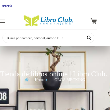
brería
Tienda de libros online | Libro Club.
Home
OLGA MECKING