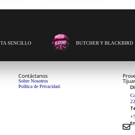
TA SENCILLO
BUTCHER Y BLACKBIRD
Contáctanos
Prove
Tijua
Sobre Nosotros
Política de Privacidad.
D
Ca
22
T
+
E
in