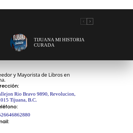
TIJUANA MI HISTORIA
CURADA
edor y Mayorista de Libros en
na.
irección:
llejon Rio Bravo 9890, Revolucion,
015 Tijuana, B.C.
eléfono:
526646862880
mail:
fo@libroclub.com